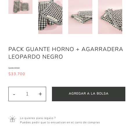
PACK GUANTE HORNO + AGARRADERA
LEOPARDO NEGRO
$44.990
$33.700
-
+
AGREGAR A LA BOLSA
Lo quieres para regalo ?
Puedes pedir que lo envuelvan en el carro de compras