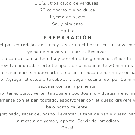
1 1/2 litros caldo de verduras
20 cc oporto o vino dulce
1 yema de huevo
Sal y pimienta
Harina
P R E P A R A C I Ó N
el pan en rodajas de 1 cm y tostar en el horno. En un bowl me
yema de huevo y el oporto. Reservar.
lla colocar la mantequilla y derretir a fuego medio; añadir la 
 revolviendo cada cierto tiempo, aproximadamente 20 minutos
 o caramelice sin quemarla. Colocar un poco de harina y cocin
o. Agregar el caldo a la cebolla y seguir cocinando, por 15 mi
sazonar con sal y pimienta.
ontar el plato, verter la sopa en pocillos individuales y encim
amente con el pan tostado, espolvorear con el queso gruyere y
bajo horno caliente.
ratinado, sacar del horno. Levantar la tapa de pan y queso pa
la mezcla de yema y oporto. Servir de inmediato
Goza!