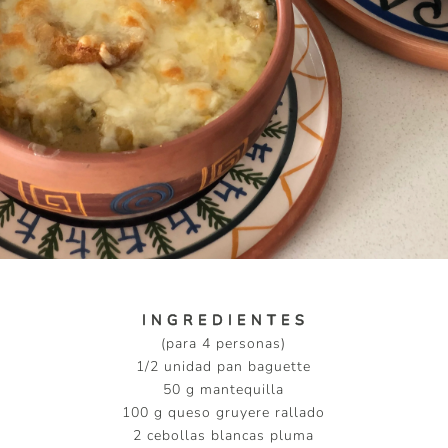
I N G R E D I E N T E S
(para 4 personas)
1/2 unidad pan baguette
50 g mantequilla
100 g queso gruyere rallado
2 cebollas blancas pluma