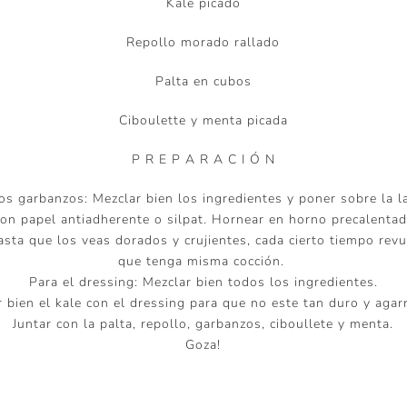
Kale picado
Repollo morado rallado
Palta en cubos
Ciboulette y menta picada
P R E P A R A C I Ó N
os garbanzos: Mezclar bien los ingredientes y poner sobre la l
on papel antiadherente o silpat. Hornear en horno precalenta
sta que los veas dorados y crujientes, cada cierto tiempo rev
que tenga misma cocción.
Para el dressing: Mezclar bien todos los ingredientes.
 bien el kale con el dressing para que no este tan duro y agar
Juntar con la palta, repollo, garbanzos, ciboullete y menta.
Goza!