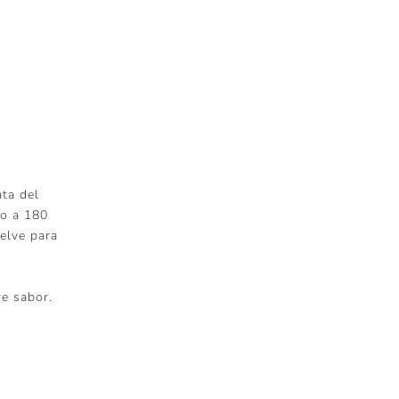
ata del
do a 180
uelve para
re sabor.