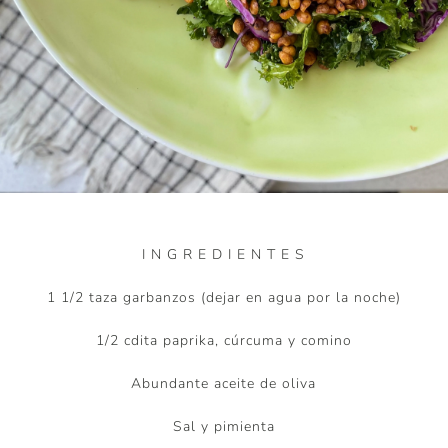
I N G R E D I E N T E S
1 1/2 taza garbanzos (dejar en agua por la noche)
1/2 cdita paprika, cúrcuma y comino
Abundante aceite de oliva
Sal y pimienta