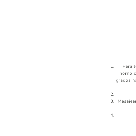
Para l
horno c
grados ha
Masajear