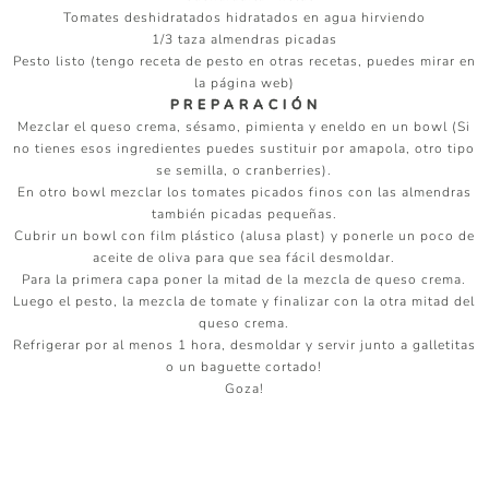
Tomates deshidratados hidratados en agua hirviendo
1/3 taza almendras picadas
Pesto listo (tengo receta de pesto en otras recetas, puedes mirar en
la página web)
P R E P A R A C I Ó N
Mezclar el queso crema, sésamo, pimienta y eneldo en un bowl (Si
no tienes esos ingredientes puedes sustituir por amapola, otro tipo
se semilla, o cranberries).
En otro bowl mezclar los tomates picados finos con las almendras
también picadas pequeñas.
Cubrir un bowl con film plástico (alusa plast) y ponerle un poco de
aceite de oliva para que sea fácil desmoldar.
Para la primera capa poner la mitad de la mezcla de queso crema.
Luego el pesto, la mezcla de tomate y finalizar con la otra mitad del
queso crema.
Refrigerar por al menos 1 hora, desmoldar y servir junto a galletitas
o un baguette cortado!
Goza!