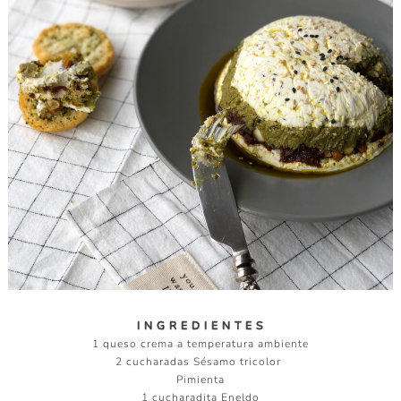
I N G R E D I E N T E S
1 queso crema a temperatura ambiente
2 cucharadas Sésamo tricolor
Pimienta
1 cucharadita Eneldo